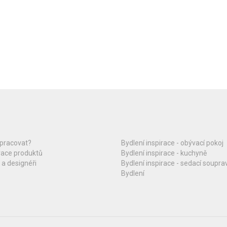
upracovat?
Bydlení inspirace - obývací pokoj
race produktů
Bydlení inspirace - kuchyně
 a designéři
Bydlení inspirace - sedací soupra
Bydlení