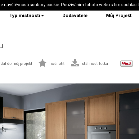
ze návštěvnosti soubory cookie. Používáním tohoto webu s tím souhlasí
Typ místnosti
Dodavatelé
Můj Projekt
u
idat do můj projekt
hodnotit
stáhnout fotku