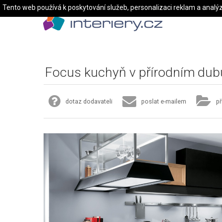
Tento web používá k poskytování služeb, personalizaci reklam a analý
Focus kuchyň v přírodním dub
dotaz dodavateli
poslat e-mailem
př