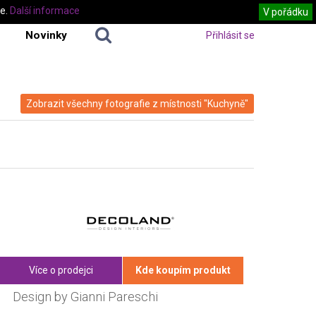
te.
Další informace
V pořádku
Novinky
Přihlásit se
Zobrazit všechny fotografie z místnosti "Kuchyně"
Více o prodejci
Kde koupím produkt
Design by Gianni Pareschi