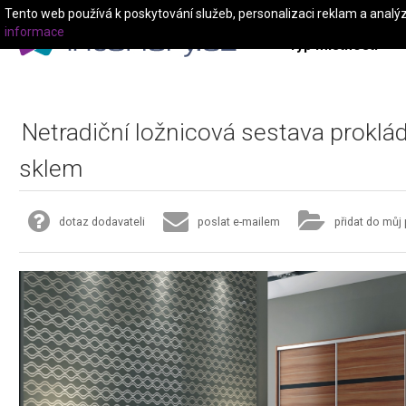
Tento web používá k poskytování služeb, personalizaci reklam a analý
informace
Typ místnosti
Netradiční ložnicová sestava prokl
sklem
dotaz dodavateli
poslat e-mailem
přidat do můj 