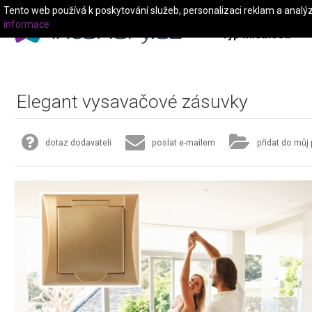
Tento web používá k poskytování služeb, personalizaci reklam a analý
informace
Typ místnosti
Elegant vysavačové zásuvky
dotaz dodavateli
poslat e-mailem
přidat do můj 