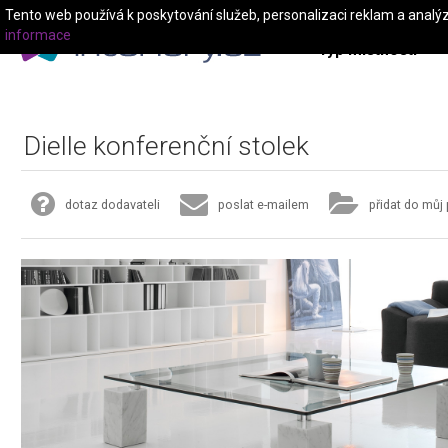
Tento web používá k poskytování služeb, personalizaci reklam a analý
informace
Typ místnosti
Dielle konferenční stolek
dotaz dodavateli
poslat e-mailem
přidat do můj 