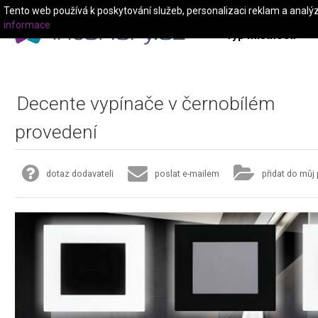
Tento web používá k poskytování služeb, personalizaci reklam a analý
informace
Typ místnosti
Decente vypínače v černobílém
provedení
dotaz dodavateli
poslat e-mailem
přidat do můj 