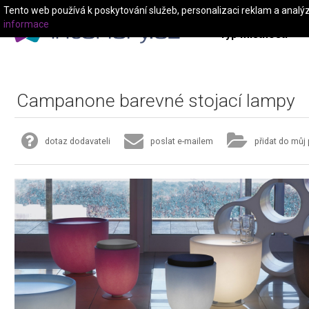
Tento web používá k poskytování služeb, personalizaci reklam a analý
informace
Typ místnosti
Campanone barevné stojací lampy
dotaz dodavateli
poslat e-mailem
přidat do můj 