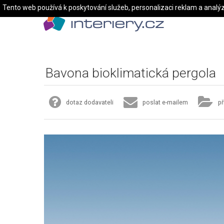
Tento web používá k poskytování služeb, personalizaci reklam a analý
Bavona bioklimatická pergola
dotaz dodavateli
poslat e-mailem
př