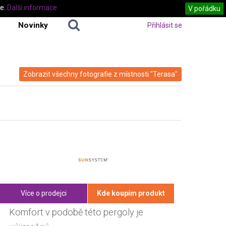
te.
Další informace
V pořádku
Novinky
Přihlásit se
Zobrazit všechny fotografie z místnosti "Terasa"
Více o prodejci
Kde koupím produkt
Komfort v podobě této pergoly je