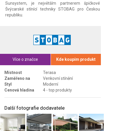
Sunsystem, je největším partnerem špičkové
Švýcarské stínící techniky STOBAG pro Českou
republiku.
Více o značce
Kde koupím produkt
Místnost
Terasa
Zaměřeno na
Venkovní stínění
Styl
Moderní
Cenová hladina
4 - top produkty
Další fotografie dodavatele