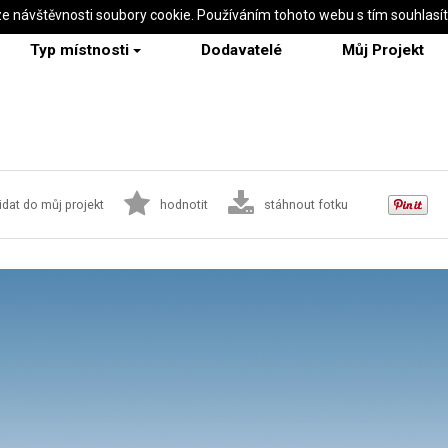
ze návštěvnosti soubory cookie. Používáním tohoto webu s tím souhlasí
Typ místnosti
Dodavatelé
Můj Projekt
idat do můj projekt
hodnotit
stáhnout fotku