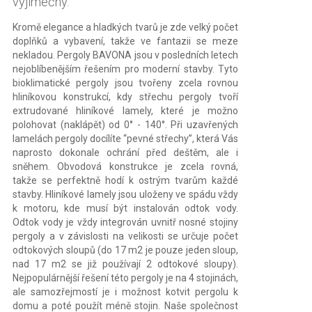
výjimečný.
Kromě elegance a hladkých tvarů je zde velký počet
doplňků a vybavení, takže ve fantazii se meze
nekladou. Pergoly BAVONA jsou v posledních letech
nejoblíbenějším řešením pro moderní stavby. Tyto
bioklimatické pergoly jsou tvořeny zcela rovnou
hliníkovou konstrukcí, kdy střechu pergoly tvoří
extrudované hliníkové lamely, které je možno
polohovat (naklápět) od 0° - 140°. Při uzavřených
lamelách pergoly docílíte “pevné střechy”, která Vás
naprosto dokonale ochrání před deštěm, ale i
sněhem. Obvodová konstrukce je zcela rovná,
takže se perfektně hodí k ostrým tvarům každé
stavby. Hliníkové lamely jsou uloženy ve spádu vždy
k motoru, kde musí být instalován odtok vody.
Odtok vody je vždy integrován uvnitř nosné stojiny
pergoly a v závislosti na velikosti se určuje počet
odtokových sloupů (do 17 m2 je pouze jeden sloup,
nad 17 m2 se již používají 2 odtokové sloupy).
Nejpopulárnější řešení této pergoly je na 4 stojinách,
ale samozřejmostí je i možnost kotvit pergolu k
domu a poté použít méně stojin. Naše společnost