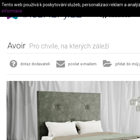
Tento web používá k poskytování služeb, personalizaci reklam a analý
informace
Typ místnosti
Avoir
Pro chvíle, na kterých záleží
dotaz dodavateli
poslat e-mailem
přidat do můj 