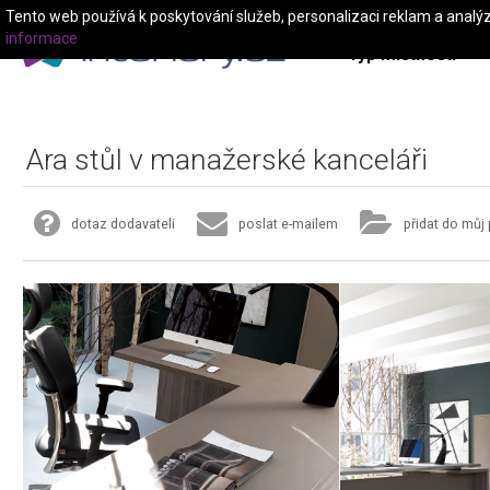
Tento web používá k poskytování služeb, personalizaci reklam a analý
informace
Typ místnosti
Ara stůl v manažerské kanceláři
dotaz dodavateli
poslat e-mailem
přidat do můj 