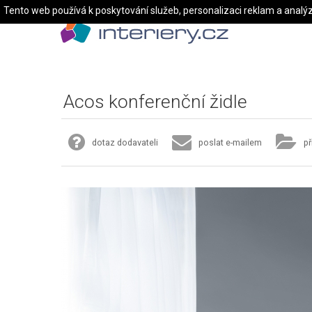
Tento web používá k poskytování služeb, personalizaci reklam a analý
Acos konferenční židle
dotaz dodavateli
poslat e-mailem
př