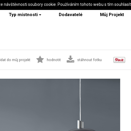
ze návštěvnosti soubory cookie. Používáním tohoto webu s tím souhlasí
Typ místnosti
Dodavatelé
Můj Projekt
idat do můj projekt
hodnotit
stáhnout fotku