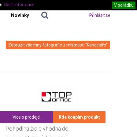
te.
Další informace
V pořádku
Novinky
Přihlásit se
Zobrazit všechny fotografie z místnosti "Kanceláře"
Více o prodejci
Kde koupím produkt
Pohodlná židle vhodná do