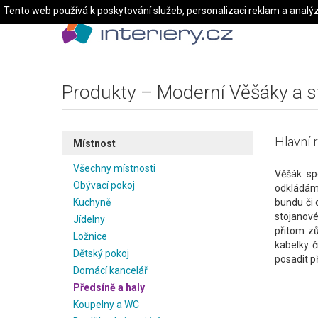
Tento web používá k poskytování služeb, personalizaci reklam a analý
Produkty – Moderní Věšáky a s
Hlavní r
Místnost
Všechny místnosti
Věšák spo
Obývací pokoj
odkládáme
Kuchyně
bundu či 
stojanové
Jídelny
přitom zů
Ložnice
kabelky č
Dětský pokoj
posadit p
Domácí kancelář
Předsíně a haly
Koupelny a WC