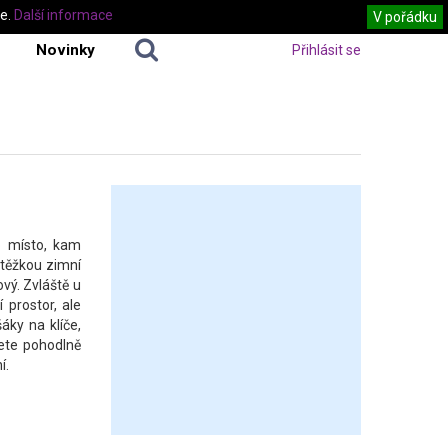
te.
Další informace
V pořádku
Novinky
Přihlásit se
to místo, kam
 těžkou zimní
vý. Zvláště u
 prostor, ale
áky na klíče,
žete pohodlně
í.