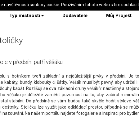
ze návštěvnosti soubory cookie. Používáním tohoto webu s tím souhlasí
Typ místnosti
Dodavatelé
Můj Projekt
toličky
ole v předsíni patří věšáku.
lu s botníkem tvoří základní a nejdůležitější prvky v předsíni. Je 
 kabáty, bundy, klobouky či šátky. Věšák musí být pevný, aby udržel i
dlouhý kabát. Rozlišují se dva základní druhy věšáků: nástěnný a stojano
ho věšáku je důležité zaměřit pozornost na to, aby zabíral minimální
stal stabilní. Do předsíně se vám budou také skvěle hodit stylové věš
i deštníky. Stoličku lze využít jako odkládací prostor, případně se mů
ři nazouvání. Na našem portálu najdete fotogalerie a inspiraci pro bydlen