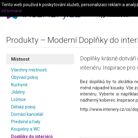
Tento web používá k poskytování služeb, personalizaci reklam a analý
informace
Typ místnosti
Produkty – Moderní Doplňky do inter
Doplňky krásně dotváří
Místnost
interiéru. Inspirace pro 
Všechny místnosti
Obývací pokoj
Bez doplňků by to zkrátka n
Kuchyně
méně nápadné kousky. Vše zá
Jídelny
interiéru. Vyberte si napříkl
Ložnice
nádherný koberec. Inspirace pr
Dětský pokoj
http://www.interiery.cz/cs/do
Domácí kancelář
Předsíně a haly
Koupelny a WC
Doplňky do interiérů