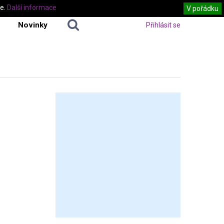
te.
Další informace
V pořádku
Novinky
Přihlásit se