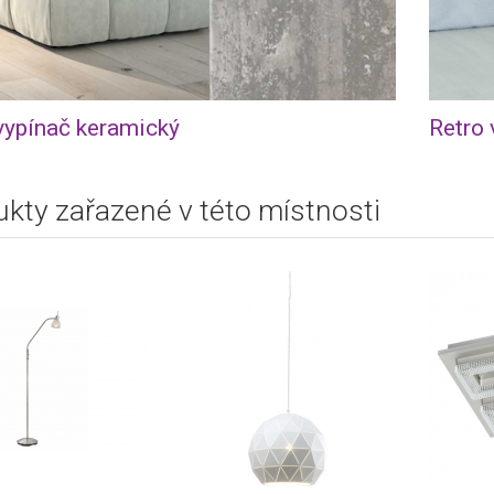
vypínač keramický
Retro 
kty zařazené v této místnosti