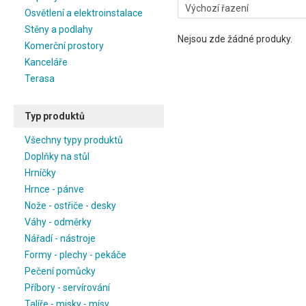
Osvětlení a elektroinstalace
Stěny a podlahy
Nejsou zde žádné produky.
Komerční prostory
Kanceláře
Terasa
Typ produktů
Všechny typy produktů
Doplňky na stůl
Hrníčky
Hrnce - pánve
Nože - ostřiče - desky
Váhy - odměrky
Nářadí - nástroje
Formy - plechy - pekáče
Pečení pomůcky
Příbory - servírování
Talíře - misky - mísy