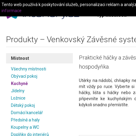
Tento web používá k poskytování služeb, personalizaci reklam a analý
informace
Typ místnosti
Produkty – Venkovský Závěsné sys
Praktické háčky a závěs
Místnost
hospodyňka.
Všechny místnosti
Obývací pokoj
Utěrky na nádobí, chňapky n
Kuchyně
mít vždy po ruce. Vyberte s
Jídelny
háčky, lišta s háčky nebo z
Ložnice
připevníte ke kuchyňským 
kdykoli snadno přemístíte.
Dětský pokoj
Domácí kancelář
Předsíně a haly
Koupelny a WC
Doplňky do interiérů