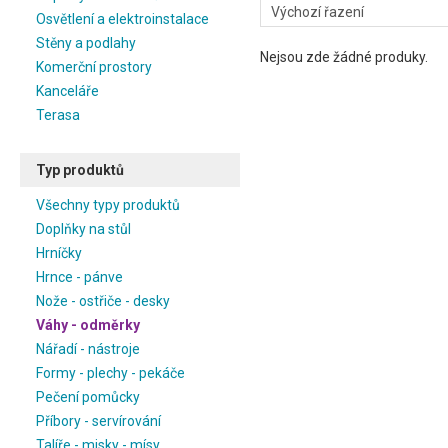
Osvětlení a elektroinstalace
Stěny a podlahy
Nejsou zde žádné produky.
Komerční prostory
Kanceláře
Terasa
Typ produktů
Všechny typy produktů
Doplňky na stůl
Hrníčky
Hrnce - pánve
Nože - ostřiče - desky
Váhy - odměrky
Nářadí - nástroje
Formy - plechy - pekáče
Pečení pomůcky
Příbory - servírování
Talíře - misky - mísy