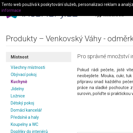
Tento web používá k poskytování služeb, personalizaci reklam a analý
informace
Typ místnosti
Produkty – Venkovský Váhy - odměr
Pro správné množství i
Místnost
Všechny místnosti
Pokud rádi pečete, jistě v
Obývací pokoj
neobejdete. Mouka, cukr, tuk
Kuchyně
přípravu snad každého pečen
práce na sladké pochoutce z
Jídelny
surovin, pořiďte si praktickou
Ložnice
Dětský pokoj
Domácí kancelář
Předsíně a haly
Koupelny a WC
Doplňky do interiérů