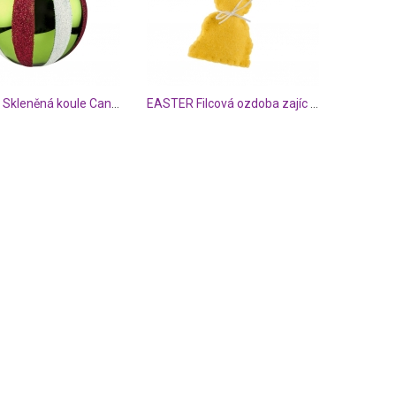
HANG ON Skleněná koule Candy Cane 8 cm - zelená
EASTER Filcová ozdoba zajíc - žlutá