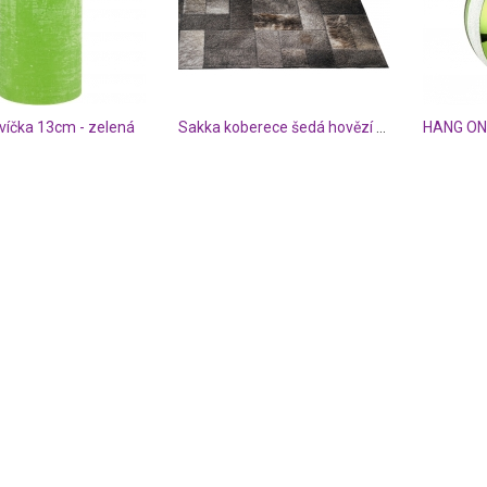
víčka 13cm - zelená
Sakka koberece šedá hovězí kůže