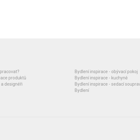
upracovat?
Bydlení inspirace - obývací pokoj
race produktů
Bydlení inspirace - kuchyně
 a designéři
Bydlení inspirace - sedací soupra
Bydlení