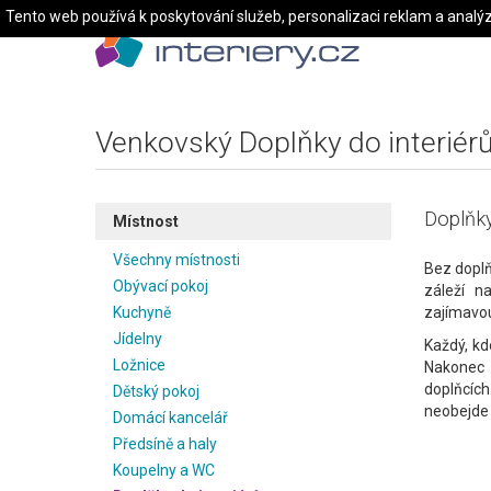
Tento web používá k poskytování služeb, personalizaci reklam a analý
Venkovský Doplňky do interiérů 
Doplňky
Místnost
Všechny místnosti
Bez doplň
Obývací pokoj
záleží n
Kuchyně
zajímavou
Jídelny
Každý, kd
Ložnice
Nakonec v
doplňcích
Dětský pokoj
neobejde 
Domácí kancelář
Předsíně a haly
Koupelny a WC