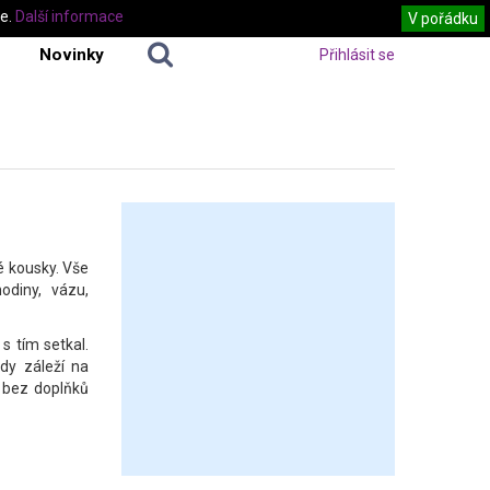
te.
Další informace
V pořádku
Novinky
Přihlásit se
é kousky. Vše
odiny, vázu,
s tím setkal.
ždy záleží na
e bez doplňků