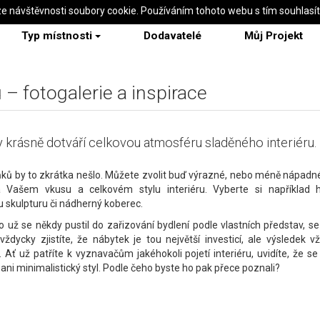
ze návštěvnosti soubory cookie. Používáním tohoto webu s tím souhlasí
Typ místnosti
Dodavatelé
Můj Projekt
– fotogalerie a inspirace
 krásně dotváří celkovou atmosféru sladěného interiéru.
ků by to zkrátka nešlo. Můžete zvolit buď výrazné, nebo méně nápadn
a Vašem vkusu a celkovém stylu interiéru. Vyberte si například h
 skulpturu či nádherný koberec.
o už se někdy pustil do zařizování bydlení podle vlastních představ, se 
ždycky zjistíte, že nábytek je tou největší investicí, ale výsledek v
. Ať už patříte k vyznavačům jakéhokoli pojetí interiéru, uvidíte, že s
ani minimalistický styl. Podle čeho byste ho pak přece poznali?