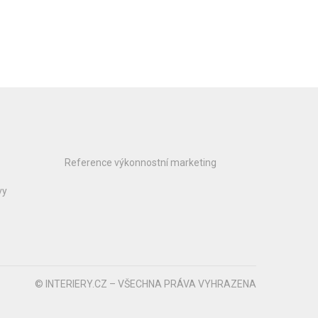
Reference výkonnostní marketing
vy
© INTERIERY.CZ – VŠECHNA PRÁVA VYHRAZENA