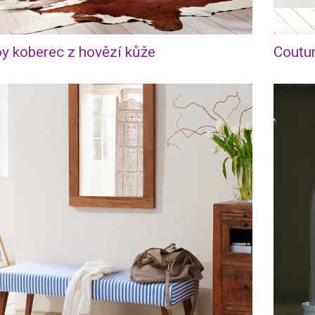
 koberec z hovězí kůže
Coutur