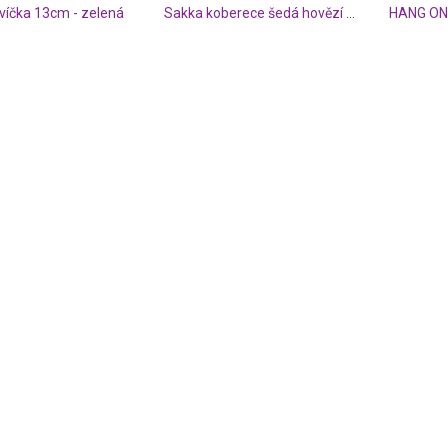
víčka 13cm - zelená
Sakka koberece šedá hovězí kůže