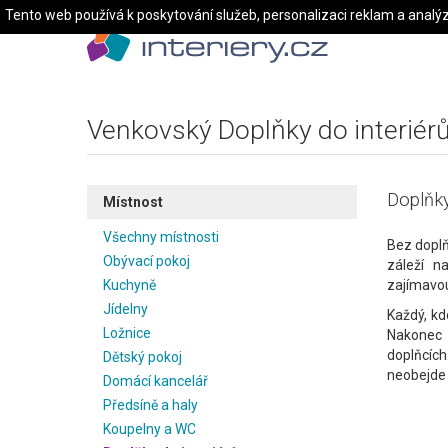
Tento web používá k poskytování služeb, personalizaci reklam a analý
Venkovský Doplňky do interiérů 
Doplňky
Místnost
Všechny místnosti
Bez doplň
Obývací pokoj
záleží n
Kuchyně
zajímavou
Jídelny
Každý, kd
Ložnice
Nakonec v
doplňcích
Dětský pokoj
neobejde 
Domácí kancelář
Předsíně a haly
Koupelny a WC