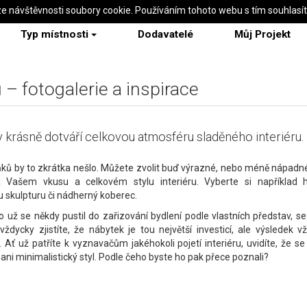
ze návštěvnosti soubory cookie. Používáním tohoto webu s tím souhlasí
Typ místnosti
Dodavatelé
Můj Projekt
– fotogalerie a inspirace
 krásně dotváří celkovou atmosféru sladěného interiéru.
ků by to zkrátka nešlo. Můžete zvolit buď výrazné, nebo méně nápadn
a Vašem vkusu a celkovém stylu interiéru. Vyberte si například h
 skulpturu či nádherný koberec.
o už se někdy pustil do zařizování bydlení podle vlastních představ, se 
ždycky zjistíte, že nábytek je tou největší investicí, ale výsledek v
. Ať už patříte k vyznavačům jakéhokoli pojetí interiéru, uvidíte, že s
ani minimalistický styl. Podle čeho byste ho pak přece poznali?