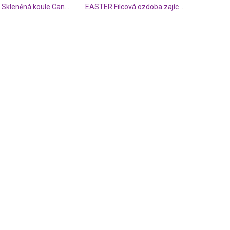
HANG ON Skleněná koule Candy Cane 8 cm - zelená
EASTER Filcová ozdoba zajíc - žlutá