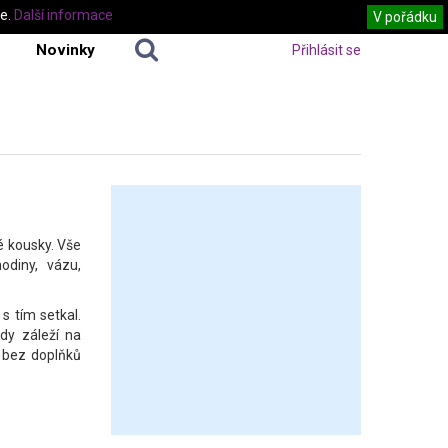
te.
Další informace
V pořádku
Novinky
Přihlásit se
é kousky. Vše
odiny, vázu,
s tím setkal.
ždy záleží na
e bez doplňků