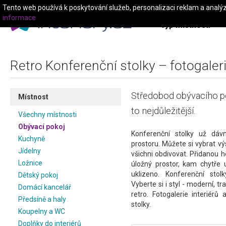
Tento web používá k poskytování služeb, personalizaci reklam a analý
informace
Typ místnosti
Retro Konferenční stolky – fotogaleri
Středobod obývacího po
Místnost
to nejdůležitější.
Všechny místnosti
Obývací pokoj
Konferenční stolky už dáv
Kuchyně
prostoru. Můžete si vybrat v
Jídelny
všichni obdivovat. Přidanou
Ložnice
úložný prostor, kam chytře 
uklizeno. Konferenční stol
Dětský pokoj
Vyberte si i styl - moderní, t
Domácí kancelář
retro. Fotogalerie interiérů
Předsíně a haly
stolky.
Koupelny a WC
Doplňky do interiérů