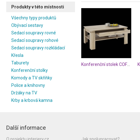
Produkty v této místnosti
Všechny typy produktů
Obývací sestavy
Sedací soupravy rovné
Sedací soupravy rohové
Sedací soupravy rozkládací
Křesla
Taburety
Konferenční stolek COFFEE
K
Konferenční stolky
Komody a TV skříňky
Police a knihovny
Držáky na TV
Krby a krbová kamna
Další informace
O projektu interiery.cz
Jak spolupracovat?