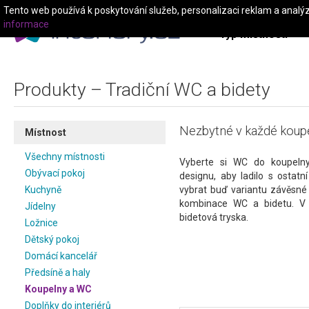
Tento web používá k poskytování služeb, personalizaci reklam a analý
informace
Typ místnosti
Produkty – Tradiční WC a bidety
Nezbytné v každé koupel
Místnost
Všechny místnosti
Vyberte si WC do koupeln
Obývací pokoj
designu, aby ladilo s ostatn
Kuchyně
vybrat buď variantu závěsné
kombinace WC a bidetu. V
Jídelny
bidetová tryska.
Ložnice
Dětský pokoj
Domácí kancelář
Předsíně a haly
Koupelny a WC
Doplňky do interiérů