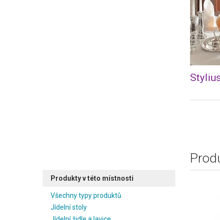
Styliu
Produ
Produkty v této místnosti
Všechny typy produktů
Jídelní stoly
Jídelní židle a lavice