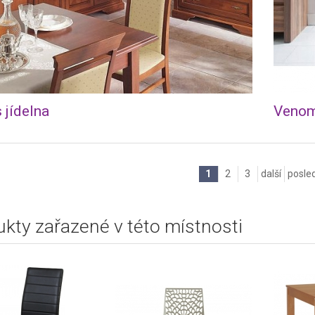
s jídelna
Venom 
1
2
3
další
posle
kty zařazené v této místnosti