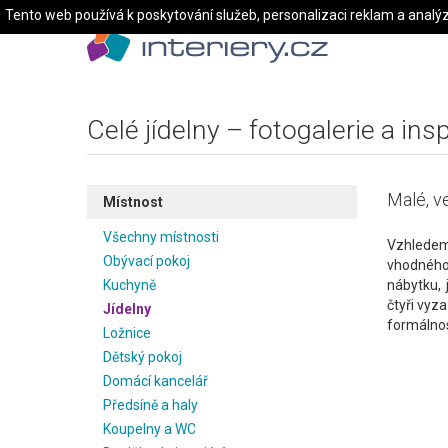
Tento web používá k poskytování služeb, personalizaci reklam a analý
Celé jídelny – fotogalerie a ins
Malé, ve
Místnost
Všechny místnosti
Vzhledem
Obývací pokoj
vhodného
Kuchyně
nábytku, 
čtyři vyza
Jídelny
formálnost
Ložnice
Dětský pokoj
Domácí kancelář
Předsíně a haly
Koupelny a WC