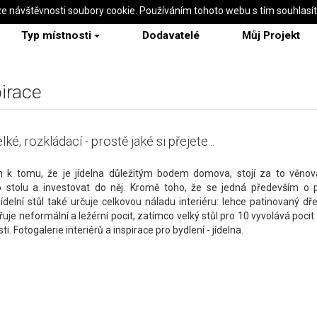
ze návštěvnosti soubory cookie. Používáním tohoto webu s tím souhlasí
Typ místnosti
Dodavatelé
Můj Projekt
pirace
lké, rozkládací - prostě jaké si přejete...
 k tomu, že je jídelna důležitým bodem domova, stojí za to věnov
 stolu a investovat do něj. Kromě toho, že se jedná především o p
jídelní stůl také určuje celkovou náladu interiéru: lehce patinovaný dř
řuje neformální a ležérní pocit, zatímco velký stůl pro 10 vyvolává pocit
i. Fotogalerie interiérů a inspirace pro bydlení - jídelna.