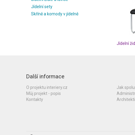
Jídelní sety
Skříně a komody v jídelně
Jídelní ži
Další informace
O projektu interiery.cz
Jak spol
Můj projekt - popis
Administ
Kontakty
Architekti