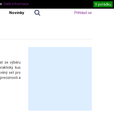
te.
Další informace
V pořádku
Novinky
Přihlásit se
at se výběru
raktický kus
evěný set pro
 preciznosti a