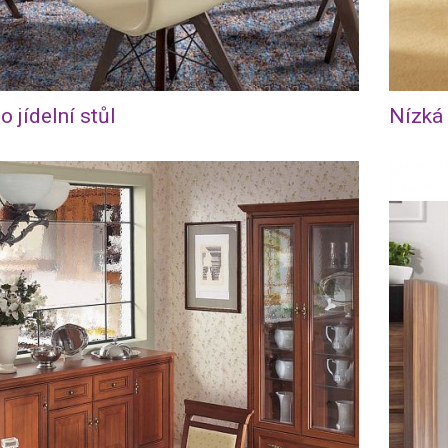
o jídelní stůl
Nízká 