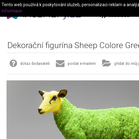
Tento web používá k poskytování služeb, personalizaci reklam a analý
informace
Typ místnosti
Dekorační figurína Sheep Colore Gr
dotaz dodavateli
poslat e-mailem
přidat do můj 