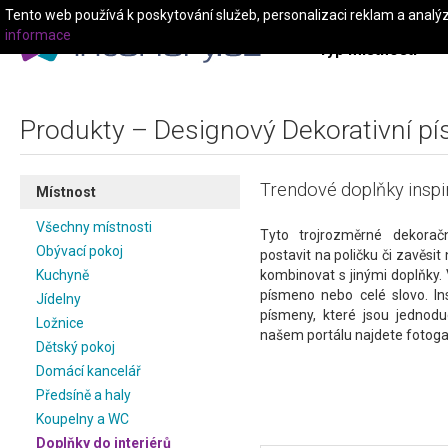
Tento web používá k poskytování služeb, personalizaci reklam a analý
informace
Typ místnosti
Produkty – Designový Dekorativní p
Trendové doplňky inspi
Místnost
Všechny místnosti
Tyto trojrozměrné dekorač
Obývací pokoj
postavit na poličku či zavěsit
Kuchyně
kombinovat s jinými doplňky. 
písmeno nebo celé slovo. In
Jídelny
písmeny, které jsou jednodu
Ložnice
našem portálu najdete fotogale
Dětský pokoj
Domácí kancelář
Předsíně a haly
Koupelny a WC
Doplňky do interiérů